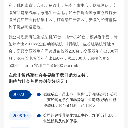
利，毗邻南京，合肥，马鞍山，芜湖五市中心，物流发达，安
徽省又是集汽车，家电生产基地，如今伴随着国家重点扶持安
徽省皖江产业转移集中区，打造沿江开发区，安徽的经济也得
到了急剧高速发展。
我公司现拥有注塑成型机30台，插针机40台，模具近千套，骨
架年产出2000kk,全自动卷线机，焊锡机，磁芯组装机等近30
台，高频变压器生产周边设备仪器200台，变压器年产出500万
只，滤波器电感器年产出150kk，员工300人，总投入资金
5000万元rmb,实现年产值5000万元rmb。
在此非常感谢社会各界给予我们鼎力支持，
期待与社会各界共创美好明天！
2007.05
创建成立（昆山市丰顺和电子有限公司）公司
主要经营电子变压器骨架，公司规模8台注塑
成型机，10台插针机，员工30人。
2008.10
公司组建模具制作加工中心，方便设计研发，
制造模具及维护保养。