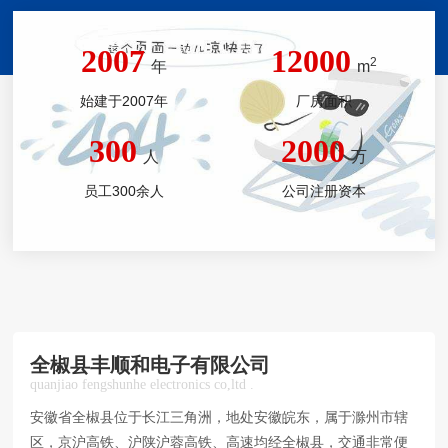
2007
12000
2
年
m
始建于2007年
厂房面积
300
2000
人
万
员工300余人
公司注册资本
全椒县丰顺和电子有限公司
quanjiao fengshunhe electronics co,ltd .
安徽省全椒县位于长江三角洲，地处安徽皖东，属于滁州市辖
区，京沪高铁、沪陕沪蓉高铁、高速均经全椒县，交通非常便