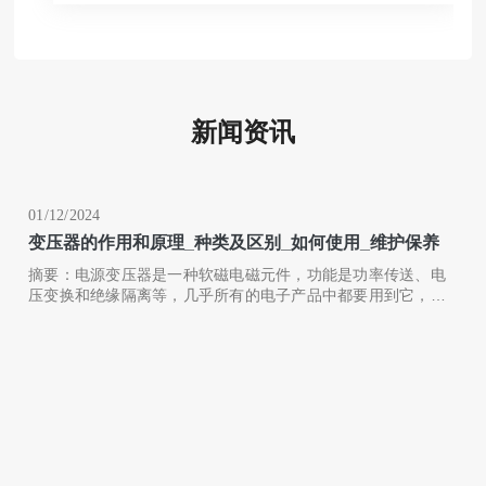
新闻资讯
01/12/2024
变压器的作用和原理_种类及区别_如何使用_维护保养
摘要：电源变压器是一种软磁电磁元件，功能是功率传送、电
压变换和绝缘隔离等，几乎所有的电子产品中都要用到它，不
同的使用场合有不同的要求。所以如果想选购一个合适的变压
器，需要先对它有一定的了解。变压器的不正常运行会导致安
全事故，故变压器在日常的使用、维护、保养中，也需要多加
注意，定期做好检测工作。具体变压器的作用有哪些？变压器
规格型号有哪些？变压器如何挑选？变压器怎么保养？