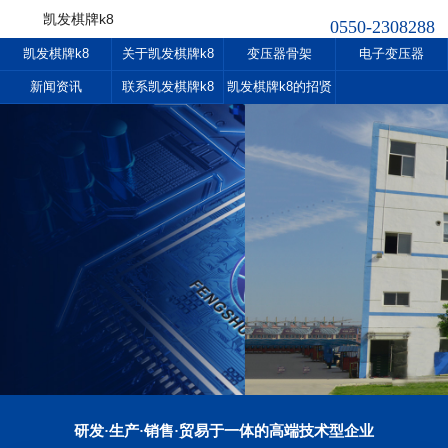
凯发棋牌k8
0550-2308288
凯发棋牌k8
关于凯发棋牌k8
变压器骨架
电子变压器
新闻资讯
联系凯发棋牌k8
凯发棋牌k8的招贤
纳士
研发·生产·销售·贸易于一体的高端技术型企业