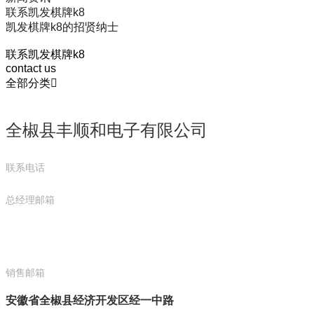
联系凯发棋牌k8
凯发棋牌k8的招贤纳士
联系凯发棋牌k8
contact us
全部分类


全椒县丰顺和电子有限公司
联系电话
总经理邮箱
销售邮箱
安徽省全椒县经济开发区经一中路