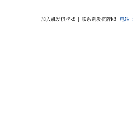
加入凯发棋牌k8
|
联系凯发棋牌k8
电话：