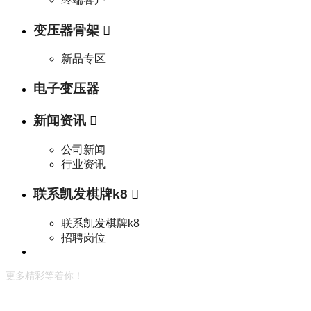
变压器骨架

新品专区
电子变压器
新闻资讯

公司新闻
行业资讯
联系凯发棋牌k8

联系凯发棋牌k8
招聘岗位
更多精彩等着你！
关注微信公众号