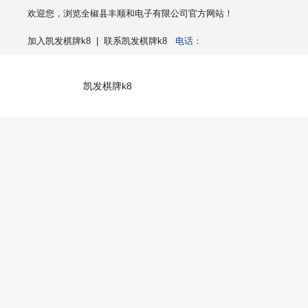
欢迎您，浏览全椒县丰顺和电子有限公司官方网站！
加入凯发棋牌k8
|
联系凯发棋牌k8
电话：
凯发棋牌k8