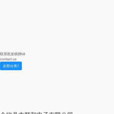
联系凯发棋牌k8
contact us
全部分类

