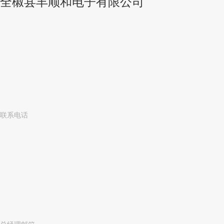
全椒县丰顺和电子有限公司
联系电话