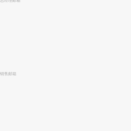
总经理邮箱
销售邮箱