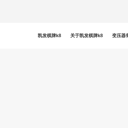
凯发棋牌k8
关于凯发棋牌k8
变压器