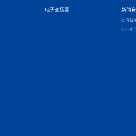
电子变压器
新闻
公司新
行业资