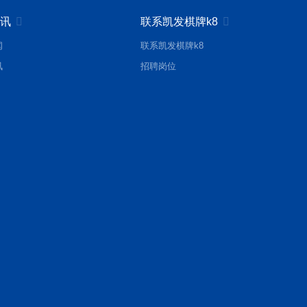
资讯

联系凯发棋牌k8

闻
联系凯发棋牌k8
讯
招聘岗位