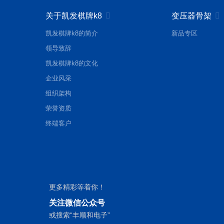
关于凯发棋牌k8

变压器骨架

凯发棋牌k8的简介
新品专区
领导致辞
凯发棋牌k8的文化
企业风采
组织架构
荣誉资质
终端客户
更多精彩等着你！
关注微信公众号
或搜索“丰顺和电子”