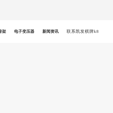
联系凯发棋牌k8
骨架
电子变压器
新闻资讯