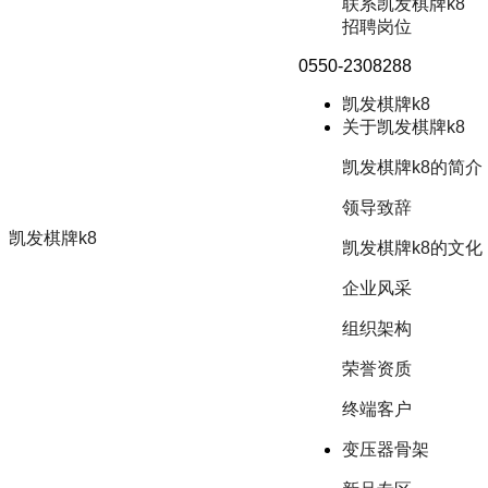
联系凯发棋牌k8
招聘岗位
0550-2308288
凯发棋牌k8
关于凯发棋牌k8
凯发棋牌k8的简介
领导致辞
凯发棋牌k8
凯发棋牌k8的文化
企业风采
组织架构
荣誉资质
终端客户
变压器骨架