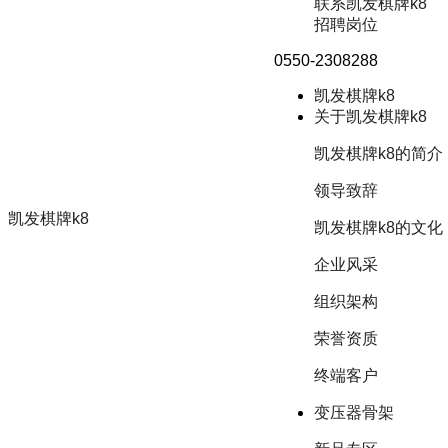
联系凯发棋牌k8
招聘岗位
0550-2308288
凯发棋牌k8
关于凯发棋牌k8
凯发棋牌k8的简介
领导致辞
凯发棋牌k8
凯发棋牌k8的文化
企业风采
组织架构
荣誉资质
终端客户
变压器骨架