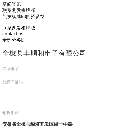
新闻资讯
联系凯发棋牌k8
凯发棋牌k8的招贤纳士
联系凯发棋牌k8
contact us
全部分类

全椒县丰顺和电子有限公司
联系电话
总经理邮箱
销售邮箱
安徽省全椒县经济开发区经一中路