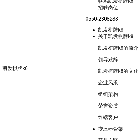
联系凯发棋牌k8
招聘岗位
0550-2308288
凯发棋牌k8
关于凯发棋牌k8
凯发棋牌k8的简介
领导致辞
凯发棋牌k8
凯发棋牌k8的文化
企业风采
组织架构
荣誉资质
终端客户
变压器骨架