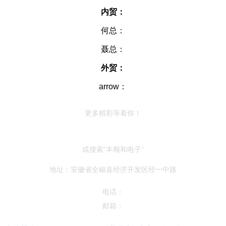
内贸：
何总：
聂总：
外贸：
arrow：
更多精彩等着你！
关注微信公众号
或搜索“丰顺和电子”
地址：安徽省全椒县经济开发区经一中路
电话：
邮箱：