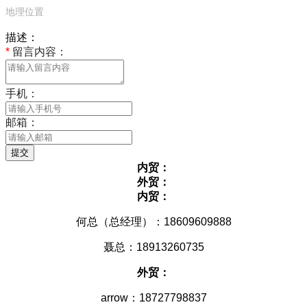
地理位置
描述：
*
留言内容：
手机：
邮箱：
提交
内贸：
外贸：
内贸：
何总（总经理）：18609609888
聂总：18913260735
外贸：
arrow：18727798837