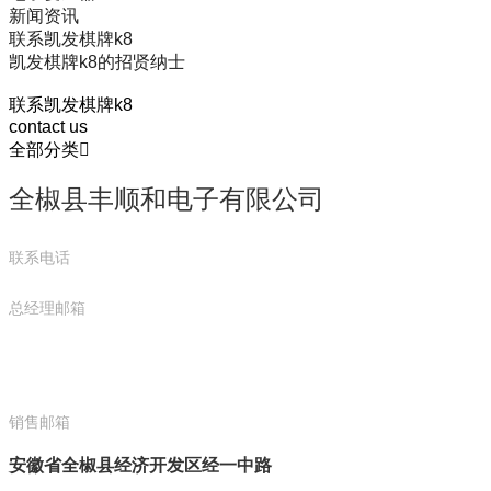
新闻资讯
联系凯发棋牌k8
凯发棋牌k8的招贤纳士
联系凯发棋牌k8
contact us
全部分类

全椒县丰顺和电子有限公司
联系电话
总经理邮箱
销售邮箱
安徽省全椒县经济开发区经一中路