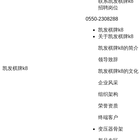
联系凯发棋牌k8
招聘岗位
0550-2308288
凯发棋牌k8
关于凯发棋牌k8
凯发棋牌k8的简介
领导致辞
凯发棋牌k8
凯发棋牌k8的文化
企业风采
组织架构
荣誉资质
终端客户
变压器骨架