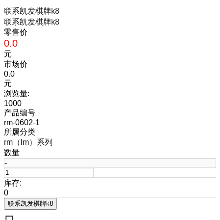
联系凯发棋牌k8
联系凯发棋牌k8
零售价
0.0
元
市场价
0.0
元
浏览量:
1000
产品编号
rm-0602-1
所属分类
rm（lm）系列
数量
-
库存:
0
联系凯发棋牌k8