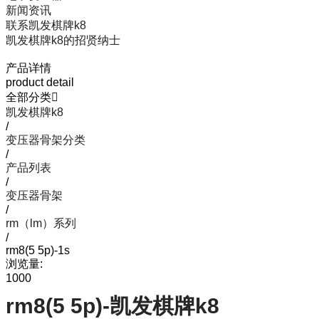
新闻资讯
联系凯发棋牌k8
凯发棋牌k8的招贤纳士
产品详情
product detail
全部分类

凯发棋牌k8
/
变压器骨架分类
/
产品列表
/
变压器骨架
/
rm（lm）系列
/
rm8(5 5p)-1s
浏览量:
1000
rm8(5 5p)-凯发棋牌k8