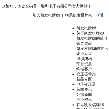
欢迎您，浏览全椒县丰顺和电子有限公司官方网站！
加入凯发棋牌k8
|
联系凯发棋牌k8
电话：
凯发棋牌k8
关于凯发棋牌k8
凯发棋牌k8的简介
领导致辞
凯发棋牌k8的文化
企业风采
组织架构
荣誉资质
终端客户
变压器骨架
新品专区
电子变压器
新闻资讯
公司新闻
行业资讯
联系凯发棋牌k8