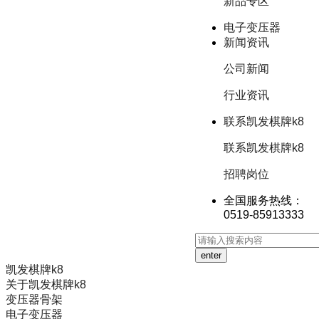
新品专区
电子变压器
新闻资讯
公司新闻
行业资讯
联系凯发棋牌k8
联系凯发棋牌k8
招聘岗位
全国服务热线：
0519-85913333
凯发棋牌k8
关于凯发棋牌k8
变压器骨架
电子变压器