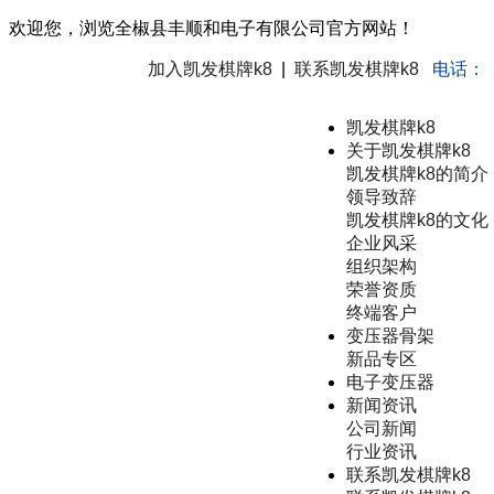
欢迎您，浏览全椒县丰顺和电子有限公司官方网站！
加入凯发棋牌k8
|
联系凯发棋牌k8
电话：
凯发棋牌k8
关于凯发棋牌k8
凯发棋牌k8的简介
领导致辞
凯发棋牌k8的文化
企业风采
组织架构
荣誉资质
终端客户
变压器骨架
新品专区
电子变压器
新闻资讯
公司新闻
行业资讯
联系凯发棋牌k8