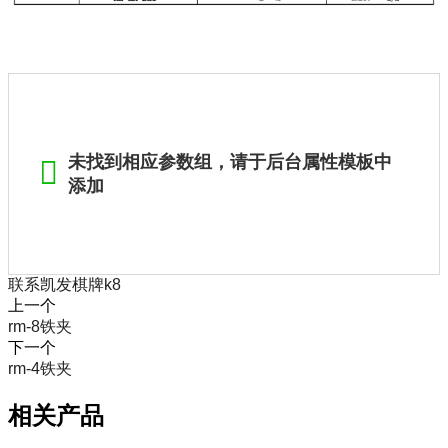
未找到相应参数组，请于后台属性模板中
添加
联系凯发棋牌k8
上一个
rm-8铁夹
下一个
rm-4铁夹
相关产品