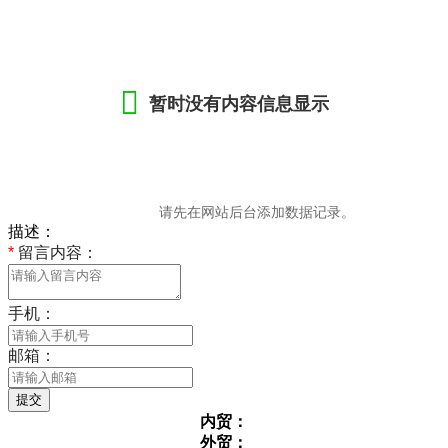
暂时没有内容信息显示
请先在网站后台添加数据记录。
描述：
*
留言内容：
手机：
邮箱：
提交
内贸：
外贸：