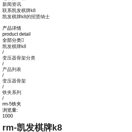
新闻资讯
联系凯发棋牌k8
凯发棋牌k8的招贤纳士
产品详情
product detail
全部分类

凯发棋牌k8
/
变压器骨架分类
/
产品列表
/
变压器骨架
/
铁夹系列
/
rm-5铁夹
浏览量:
1000
rm-凯发棋牌k8