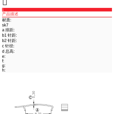

1
产品描述
材质:
sk7
a 排距:
b1 针距:
b2 针距:
c 针径:
d 总高:
e:
f:
g:
h: