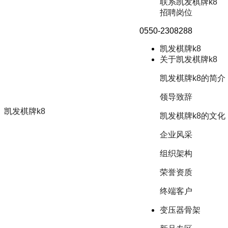
联系凯发棋牌k8
招聘岗位
0550-2308288
凯发棋牌k8
关于凯发棋牌k8
凯发棋牌k8的简介
领导致辞
凯发棋牌k8
凯发棋牌k8的文化
企业风采
组织架构
荣誉资质
终端客户
变压器骨架