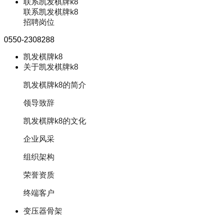
联系凯发棋牌k8
联系凯发棋牌k8
招聘岗位
0550-2308288
凯发棋牌k8
关于凯发棋牌k8
凯发棋牌k8的简介
领导致辞
凯发棋牌k8的文化
企业风采
组织架构
荣誉资质
终端客户
变压器骨架