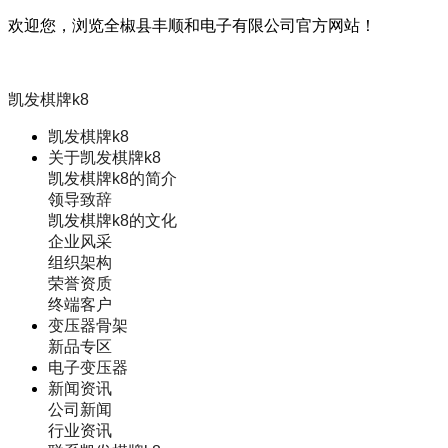
欢迎您，浏览全椒县丰顺和电子有限公司官方网站！
凯发棋牌k8
凯发棋牌k8
关于凯发棋牌k8
凯发棋牌k8的简介
领导致辞
凯发棋牌k8的文化
企业风采
组织架构
荣誉资质
终端客户
变压器骨架
新品专区
电子变压器
新闻资讯
公司新闻
行业资讯