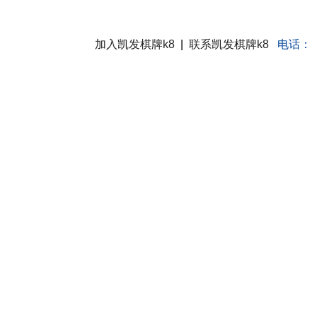
加入凯发棋牌k8
|
联系凯发棋牌k8
电话：