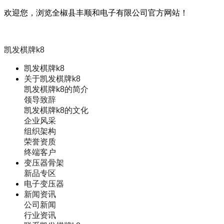
欢迎您，浏览全椒县丰顺和电子有限公司官方网站！
凯发棋牌k8
凯发棋牌k8
关于凯发棋牌k8
凯发棋牌k8的简介
领导致辞
凯发棋牌k8的文化
企业风采
组织架构
荣誉资质
终端客户
变压器骨架
新品专区
电子变压器
新闻资讯
公司新闻
行业资讯