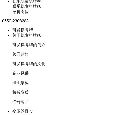
联系凯发棋牌k8
联系凯发棋牌k8
招聘岗位
0550-2308288
凯发棋牌k8
关于凯发棋牌k8
凯发棋牌k8的简介
领导致辞
凯发棋牌k8的文化
企业风采
组织架构
荣誉资质
终端客户
变压器骨架