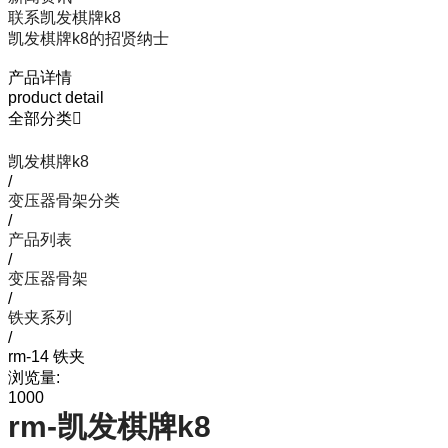
联系凯发棋牌k8
凯发棋牌k8的招贤纳士
产品详情
product detail
全部分类


凯发棋牌k8
/
变压器骨架分类
/
产品列表
/
变压器骨架
/
铁夹系列
/
rm-14 铁夹
浏览量:
1000
rm-凯发棋牌k8