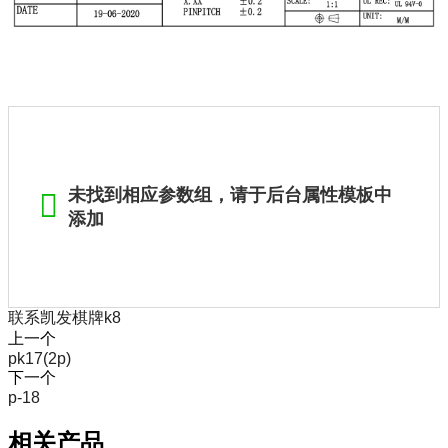
未找到相应参数组，请于后台属性模板中
添加
联系凯发棋牌k8
上一个
pk17(2p)
下一个
p-18
相关产品