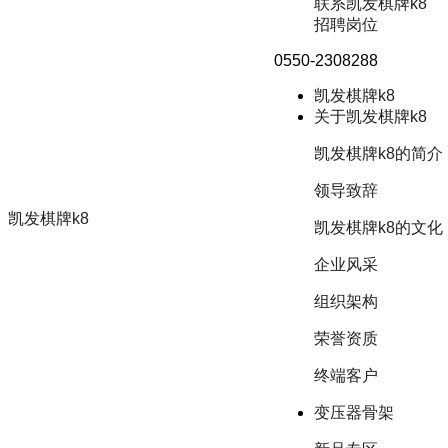
联系凯发棋牌k8
招聘岗位
0550-2308288
凯发棋牌k8
关于凯发棋牌k8
凯发棋牌k8的简介
领导致辞
凯发棋牌k8
凯发棋牌k8的文化
企业风采
组织架构
荣誉资质
终端客户
变压器骨架