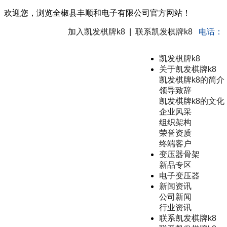
欢迎您，浏览全椒县丰顺和电子有限公司官方网站！
加入凯发棋牌k8
|
联系凯发棋牌k8
电话：
凯发棋牌k8
关于凯发棋牌k8
凯发棋牌k8的简介
领导致辞
凯发棋牌k8的文化
企业风采
组织架构
荣誉资质
终端客户
变压器骨架
新品专区
电子变压器
新闻资讯
公司新闻
行业资讯
联系凯发棋牌k8