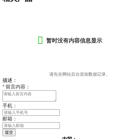
暂时没有内容信息显示
请先在网站后台添加数据记录。
描述：
*
留言内容：
手机：
邮箱：
提交