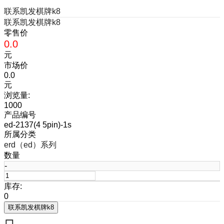
联系凯发棋牌k8
联系凯发棋牌k8
零售价
0.0
元
市场价
0.0
元
浏览量:
1000
产品编号
ed-2137(4 5pin)-1s
所属分类
erd（ed）系列
数量
-
库存:
0
联系凯发棋牌k8