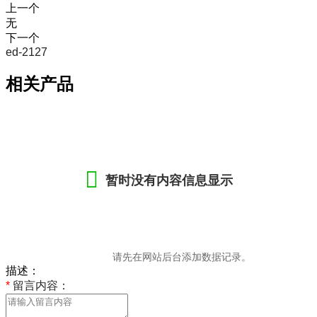
上一个
无
下一个
ed-2127
相关产品
暂时没有内容信息显示
请先在网站后台添加数据记录。
描述：
*
留言内容：