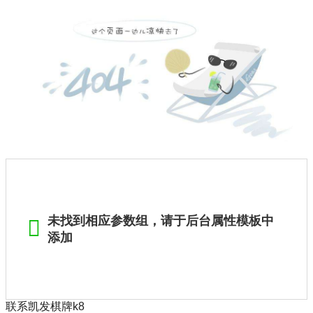
未找到相应参数组，请于后台属性模板中
添加
联系凯发棋牌k8