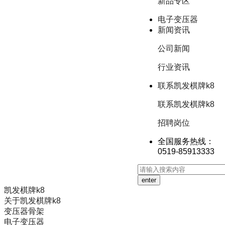
新品专区
电子变压器
新闻资讯
公司新闻
行业资讯
联系凯发棋牌k8
联系凯发棋牌k8
招聘岗位
全国服务热线：
0519-85913333
凯发棋牌k8
关于凯发棋牌k8
变压器骨架
电子变压器