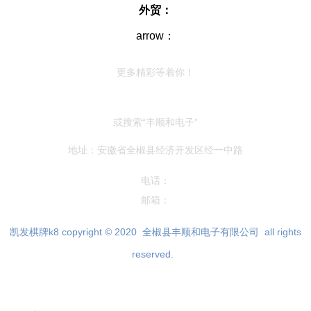
外贸：
arrow：
更多精彩等着你！
关注微信公众号
或搜索“丰顺和电子”
地址：安徽省全椒县经济开发区经一中路
电话：
邮箱：
凯发棋牌k8 copyright © 2020 全椒县丰顺和电子有限公司 all rights
reserved.