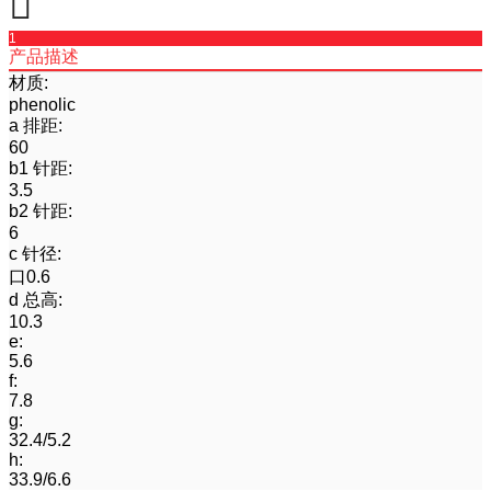

1
产品描述
材质:
phenolic
a 排距:
60
b1 针距:
3.5
b2 针距:
6
c 针径:
口0.6
d 总高:
10.3
e:
5.6
f:
7.8
g:
32.4/5.2
h:
33.9/6.6