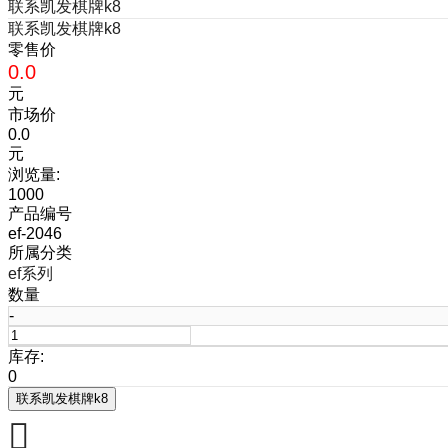
联系凯发棋牌k8
联系凯发棋牌k8
零售价
0.0
元
市场价
0.0
元
浏览量:
1000
产品编号
ef-2046
所属分类
ef系列
数量
-
库存:
0
联系凯发棋牌k8
