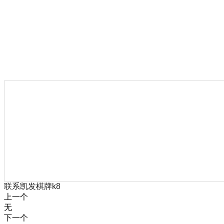
联系凯发棋牌k8
上一个
无
下一个