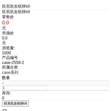
联系凯发棋牌k8
联系凯发棋牌k8
零售价
0.0
元
市场价
0.0
元
浏览量:
1000
产品编号
case-2558-2
所属分类
case系列
数量
-
库存:
0
联系凯发棋牌k8