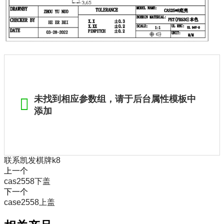
未找到相应参数组，请于后台属性模板中
添加
联系凯发棋牌k8
上一个
cas2558下盖
下一个
case2558上盖