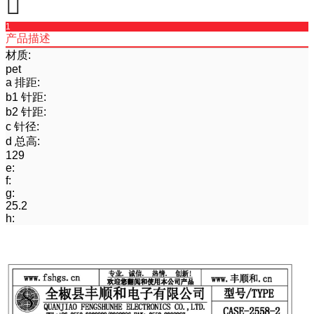

1
产品描述
材质:
pet
a 排距:
b1 针距:
b2 针距:
c 针径:
d 总高:
129
e:
f:
g:
25.2
h: