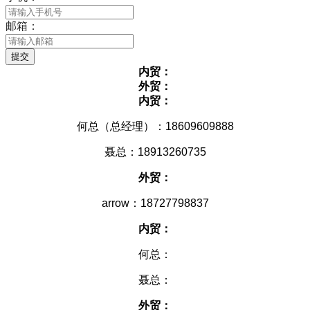
邮箱：
提交
内贸：
外贸：
内贸：
何总（总经理）：18609609888
聂总：18913260735
外贸：
arrow：18727798837
内贸：
何总：
聂总：
外贸：