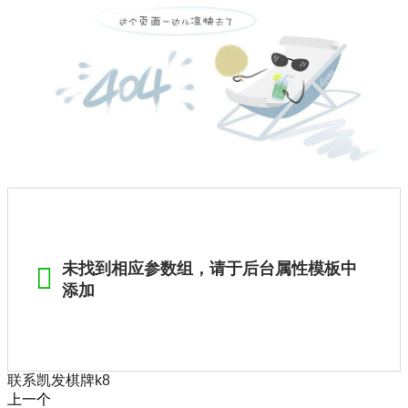
未找到相应参数组，请于后台属性模板中
添加
联系凯发棋牌k8
上一个