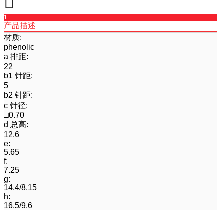

1
产品描述
材质:
phenolic
a 排距:
22
b1 针距:
5
b2 针距:
c 针径:
□0.70
d 总高:
12.6
e:
5.65
f:
7.25
g:
14.4/8.15
h:
16.5/9.6