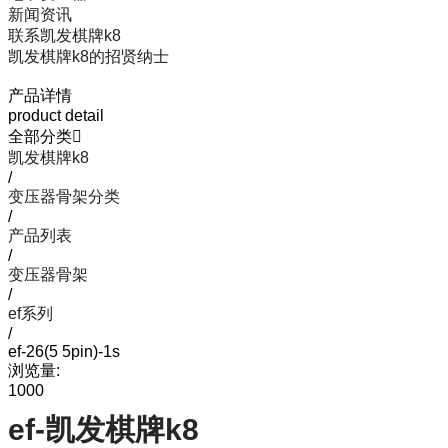
新闻资讯
联系凯发棋牌k8
凯发棋牌k8的招贤纳士
产品详情
product detail
全部分类

凯发棋牌k8
/
变压器骨架分类
/
产品列表
/
变压器骨架
/
ef系列
/
ef-26(5 5pin)-1s
浏览量:
1000
ef-凯发棋牌k8