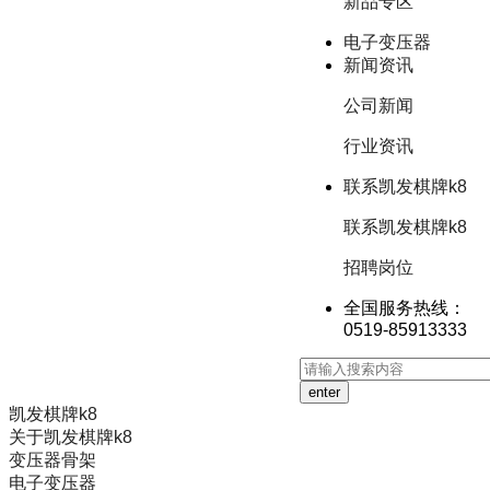
新品专区
电子变压器
新闻资讯
公司新闻
行业资讯
联系凯发棋牌k8
联系凯发棋牌k8
招聘岗位
全国服务热线：
0519-85913333
凯发棋牌k8
关于凯发棋牌k8
变压器骨架
电子变压器