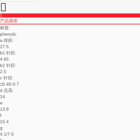

1
产品描述
材质:
phenolic
a 排距:
27.5
b1 针距:
4.65
b2 针距:
2.5
c 针径:
□0.40-0.7
d 总高:
14
e:
13.8
f:
15.4
g:
4.1/7.6