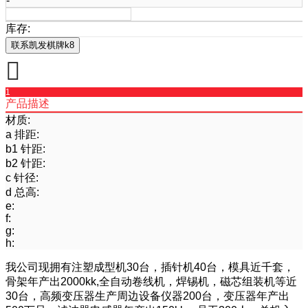
-
库存:
联系凯发棋牌k8

1
产品描述
材质:
a 排距:
b1 针距:
b2 针距:
c 针径:
d 总高:
e:
f:
g:
h:
我公司现拥有注塑成型机30台，插针机40台，模具近千套，
骨架年产出2000kk,全自动卷线机，焊锡机，磁芯组装机等近
30台，高频变压器生产周边设备仪器200台，变压器年产出