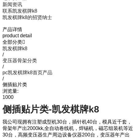
新闻资讯
联系凯发棋牌k8
凯发棋牌k8的招贤纳士
产品详情
product detail
全部分类

凯发棋牌k8
/
变压器骨架分类
/
pc凯发棋牌k8首页产品
/
侧插贴片类
浏览量:
1000
侧插贴片类-凯发棋牌k8
我公司现拥有注塑成型机30台，插针机40台，模具近千套，
骨架年产出2000kk,全自动卷线机，焊锡机，磁芯组装机等近
30台，高频变压器生产周边设备仪器200台，变压器年产出