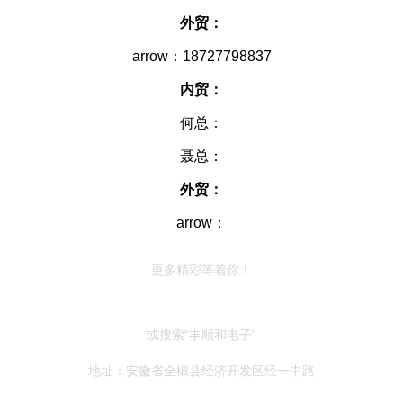
外贸：
arrow：18727798837
内贸：
何总：
聂总：
外贸：
arrow：
更多精彩等着你！
关注微信公众号
或搜索“丰顺和电子”
地址：安徽省全椒县经济开发区经一中路