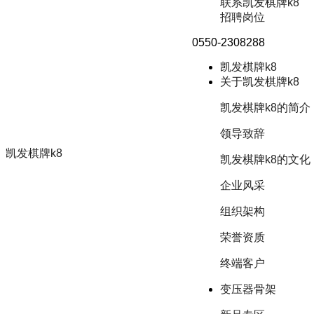
联系凯发棋牌k8
招聘岗位
0550-2308288
凯发棋牌k8
关于凯发棋牌k8
凯发棋牌k8的简介
领导致辞
凯发棋牌k8
凯发棋牌k8的文化
企业风采
组织架构
荣誉资质
终端客户
变压器骨架