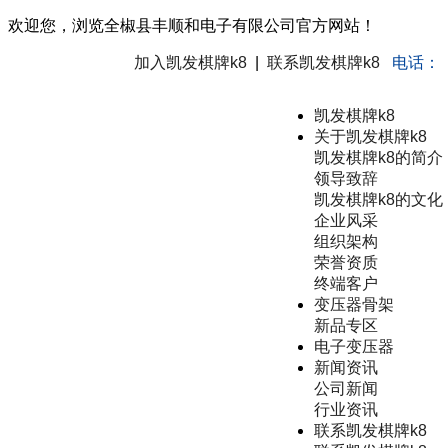
欢迎您，浏览全椒县丰顺和电子有限公司官方网站！
加入凯发棋牌k8
|
联系凯发棋牌k8
电话：
凯发棋牌k8
关于凯发棋牌k8
凯发棋牌k8的简介
领导致辞
凯发棋牌k8的文化
企业风采
组织架构
荣誉资质
终端客户
变压器骨架
新品专区
电子变压器
新闻资讯
公司新闻
行业资讯
联系凯发棋牌k8