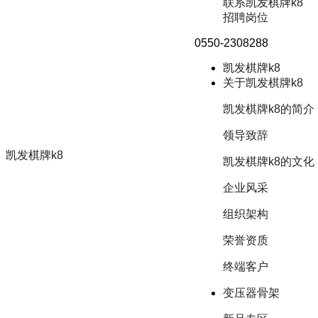
联系凯发棋牌k8
招聘岗位
0550-2308288
凯发棋牌k8
关于凯发棋牌k8
凯发棋牌k8的简介
领导致辞
凯发棋牌k8
凯发棋牌k8的文化
企业风采
组织架构
荣誉资质
终端客户
变压器骨架