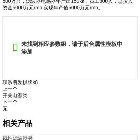
500万只，滤波器电感器年产出150kk，员工300人，总投入
资金5000万元rmb,实现年产值5000万元rmb。
未找到相应参数组，请于后台属性模板中
添加
联系凯发棋牌k8
上一个
开关电源类
下一个
无
相关产品
线性滤波器类