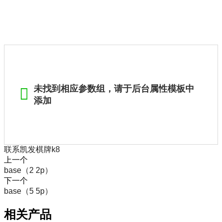
未找到相应参数组，请于后台属性模板中
添加
联系凯发棋牌k8
上一个
base（2 2p）
下一个
base（5 5p）
相关产品