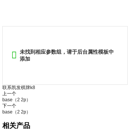
未找到相应参数组，请于后台属性模板中
添加
联系凯发棋牌k8
上一个
base（2 2p）
下一个
base（2 2p）
相关产品