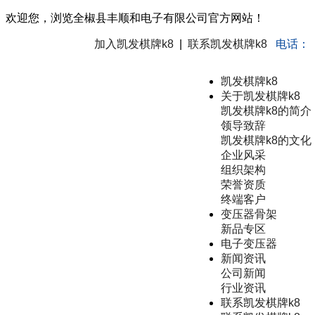
欢迎您，浏览全椒县丰顺和电子有限公司官方网站！
加入凯发棋牌k8
|
联系凯发棋牌k8
电话：
凯发棋牌k8
关于凯发棋牌k8
凯发棋牌k8的简介
领导致辞
凯发棋牌k8的文化
企业风采
组织架构
荣誉资质
终端客户
变压器骨架
新品专区
电子变压器
新闻资讯
公司新闻
行业资讯
联系凯发棋牌k8