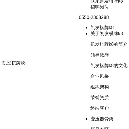
联系凯发棋牌k8
招聘岗位
0550-2308288
凯发棋牌k8
关于凯发棋牌k8
凯发棋牌k8的简介
领导致辞
凯发棋牌k8
凯发棋牌k8的文化
企业风采
组织架构
荣誉资质
终端客户
变压器骨架