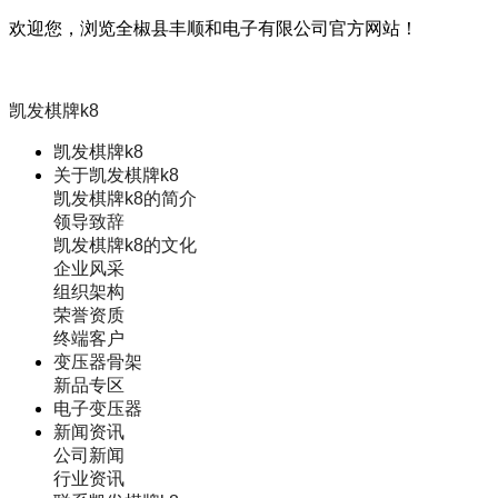
欢迎您，浏览全椒县丰顺和电子有限公司官方网站！
凯发棋牌k8
凯发棋牌k8
关于凯发棋牌k8
凯发棋牌k8的简介
领导致辞
凯发棋牌k8的文化
企业风采
组织架构
荣誉资质
终端客户
变压器骨架
新品专区
电子变压器
新闻资讯
公司新闻
行业资讯