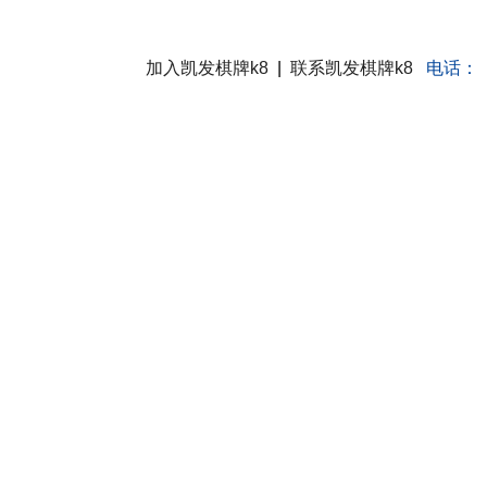
加入凯发棋牌k8
|
联系凯发棋牌k8
电话：