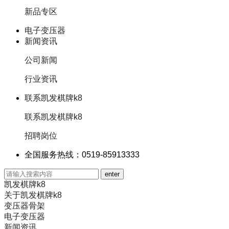
新品专区
电子变压器
新闻资讯
公司新闻
行业资讯
联系凯发棋牌k8
联系凯发棋牌k8
招聘岗位
全国服务热线：0519-85913333
凯发棋牌k8
关于凯发棋牌k8
变压器骨架
电子变压器
新闻资讯