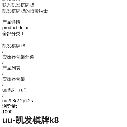
联系凯发棋牌k8
凯发棋牌k8的招贤纳士
产品详情
product detail
全部分类


凯发棋牌k8
/
变压器骨架分类
/
产品列表
/
变压器骨架
/
uu系列（uf）
/
uu-9.8(2 2p)-2s
浏览量:
1000
uu-凯发棋牌k8