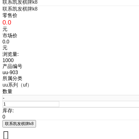
联系凯发棋牌k8
联系凯发棋牌k8
零售价
0.0
元
市场价
0.0
元
浏览量:
1000
产品编号
uu-903
所属分类
uu系列（uf）
数量
-
库存:
0
联系凯发棋牌k8
