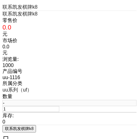
联系凯发棋牌k8
联系凯发棋牌k8
零售价
0.0
元
市场价
0.0
元
浏览量:
1000
产品编号
uu-1116
所属分类
uu系列（uf）
数量
-
库存:
0
联系凯发棋牌k8