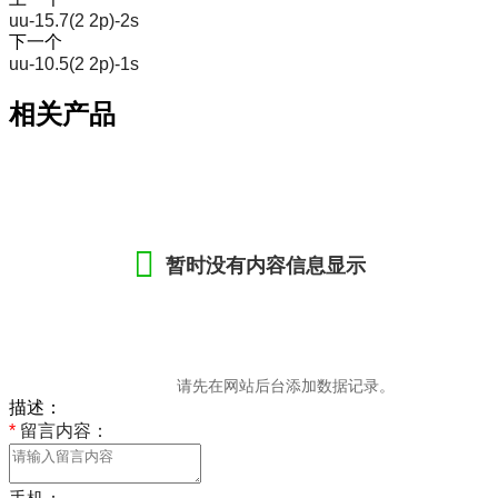
uu-15.7(2 2p)-2s
下一个
uu-10.5(2 2p)-1s
相关产品
暂时没有内容信息显示
请先在网站后台添加数据记录。
描述：
*
留言内容：