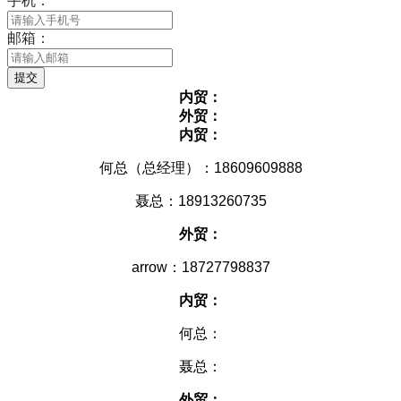
手机：
邮箱：
提交
内贸：
外贸：
内贸：
何总（总经理）：18609609888
聂总：18913260735
外贸：
arrow：18727798837
内贸：
何总：
聂总：
外贸：