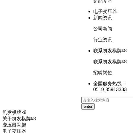
新品专区
电子变压器
新闻资讯
公司新闻
行业资讯
联系凯发棋牌k8
联系凯发棋牌k8
招聘岗位
全国服务热线：
0519-85913333
凯发棋牌k8
关于凯发棋牌k8
变压器骨架
电子变压器