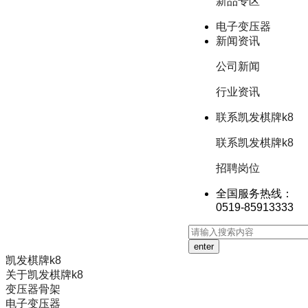
新品专区
电子变压器
新闻资讯
公司新闻
行业资讯
联系凯发棋牌k8
联系凯发棋牌k8
招聘岗位
全国服务热线：
0519-85913333
凯发棋牌k8
关于凯发棋牌k8
变压器骨架
电子变压器