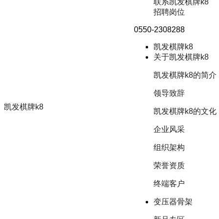
联系凯发棋牌k8
招聘岗位
0550-2308288
凯发棋牌k8
关于凯发棋牌k8
凯发棋牌k8的简介
领导致辞
凯发棋牌k8
凯发棋牌k8的文化
企业风采
组织架构
荣誉资质
终端客户
变压器骨架