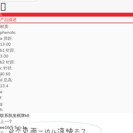

1
产品描述
材质:
phenolic
a 排距:
13.00
b1 针距:
3.00
b2 针距:
c 针径:
∮0.60
d 总高:
13.4
e:
f:
g:
h:
联系凯发棋牌k8
上一个
ee16(5 5p)-1s