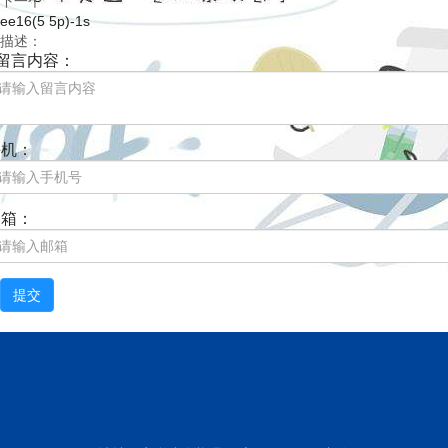
下一个
ee16(5 5p)-1s
描述：
留言内容：
手机：
邮箱：
提交