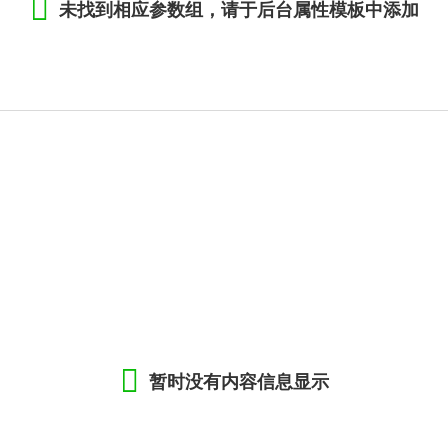
未找到相应参数组，请于后台属性模板中添加
暂时没有内容信息显示