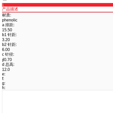
1
产品描述
材质:
phenolic
a 排距:
15.50
b1 针距:
3.20
b2 针距:
6.00
c 针径:
∮0.70
d 总高:
12.0
e:
f:
g:
h: