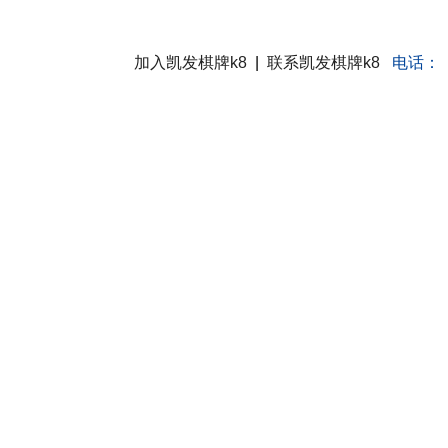
加入凯发棋牌k8
|
联系凯发棋牌k8
电话：