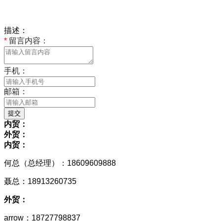
描述：
*
留言内容：
手机：
邮箱：
提交
内贸：
外贸：
内贸：
何总（总经理）：18609609888
聂总：18913260735
外贸：
arrow：18727798837