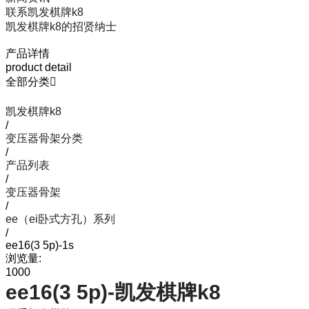
联系凯发棋牌k8
凯发棋牌k8的招贤纳士
产品详情
product detail
全部分类


凯发棋牌k8
/
变压器骨架分类
/
产品列表
/
变压器骨架
/
ee（ei卧式方孔）系列
/
ee16(3 5p)-1s
浏览量:
1000
ee16(3 5p)-凯发棋牌k8