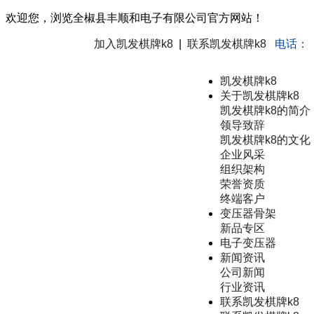
欢迎您，浏览全椒县丰顺和电子有限公司官方网站！
加入凯发棋牌k8
|
联系凯发棋牌k8
电话：
凯发棋牌k8
关于凯发棋牌k8
凯发棋牌k8的简介
领导致辞
凯发棋牌k8的文化
企业风采
组织架构
荣誉资质
终端客户
变压器骨架
新品专区
电子变压器
新闻资讯
公司新闻
行业资讯
联系凯发棋牌k8