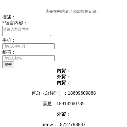
请先在网站后台添加数据记录。
描述：
*
留言内容：
手机：
邮箱：
提交
内贸：
外贸：
内贸：
何总（总经理）：18609609888
聂总：18913260735
外贸：
arrow：18727798837