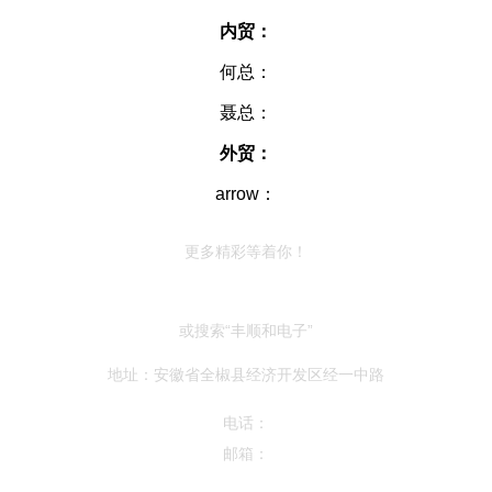
内贸：
何总：
聂总：
外贸：
arrow：
更多精彩等着你！
关注微信公众号
或搜索“丰顺和电子”
地址：安徽省全椒县经济开发区经一中路
电话：
邮箱：