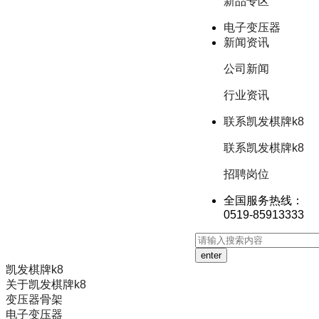
新品专区
电子变压器
新闻资讯
公司新闻
行业资讯
联系凯发棋牌k8
联系凯发棋牌k8
招聘岗位
全国服务热线：
0519-85913333
凯发棋牌k8
关于凯发棋牌k8
变压器骨架
电子变压器