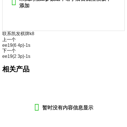
添加
联系凯发棋牌k8
上一个
ee19(6 4p)-1s
下一个
ee19(2 3p)-1s
相关产品
暂时没有内容信息显示