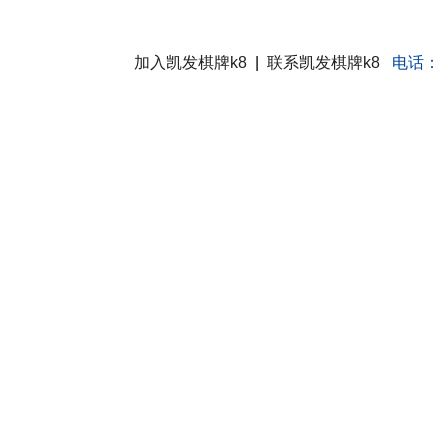
加入凯发棋牌k8
|
联系凯发棋牌k8
电话：