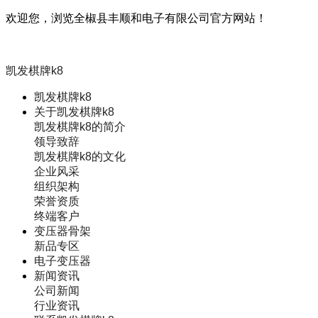
欢迎您，浏览全椒县丰顺和电子有限公司官方网站！
凯发棋牌k8
凯发棋牌k8
关于凯发棋牌k8
凯发棋牌k8的简介
领导致辞
凯发棋牌k8的文化
企业风采
组织架构
荣誉资质
终端客户
变压器骨架
新品专区
电子变压器
新闻资讯
公司新闻
行业资讯