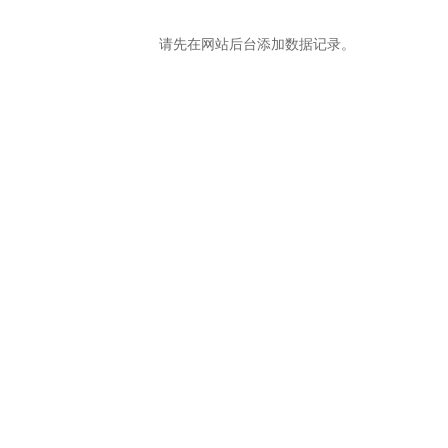
请先在网站后台添加数据记录。