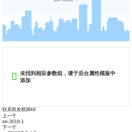
未找到相应参数组，请于后台属性模板中
添加
联系凯发棋牌k8
上一个
ee-3019-1
下一个