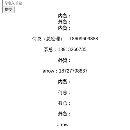
提交
内贸：
外贸：
内贸：
何总（总经理）：18609609888
聂总：18913260735
外贸：
arrow：18727798837
内贸：
何总：
聂总：
外贸：
arrow：