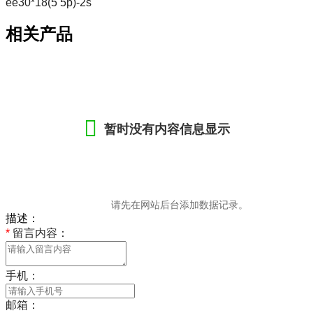
ee30*18(5 5p)-2s
相关产品
暂时没有内容信息显示
请先在网站后台添加数据记录。
描述：
*
留言内容：
手机：
邮箱：