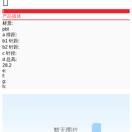

1
产品描述
材质:
pbt
a 排距:
b1 针距:
b2 针距:
c 针径:
d 总高:
28.2
e:
f:
g:
h: