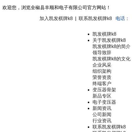
欢迎您，浏览全椒县丰顺和电子有限公司官方网站！
加入凯发棋牌k8
|
联系凯发棋牌k8
电话：
凯发棋牌k8
关于凯发棋牌k8
凯发棋牌k8的简介
领导致辞
凯发棋牌k8的文化
企业风采
组织架构
荣誉资质
终端客户
变压器骨架
新品专区
电子变压器
新闻资讯
公司新闻
行业资讯
联系凯发棋牌k8