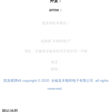
外贸：
arrow：
更多精彩等着你！
关注微信公众号
或搜索“丰顺和电子”
地址：安徽省全椒县经济开发区经一中路
电话：
邮箱：
凯发棋牌k8 copyright © 2020 全椒县丰顺和电子有限公司 all rights
reserved.
网站地图