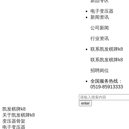
新品专区
电子变压器
新闻资讯
公司新闻
行业资讯
联系凯发棋牌k8
联系凯发棋牌k8
招聘岗位
全国服务热线：
0519-85913333
凯发棋牌k8
关于凯发棋牌k8
变压器骨架
电子变压器