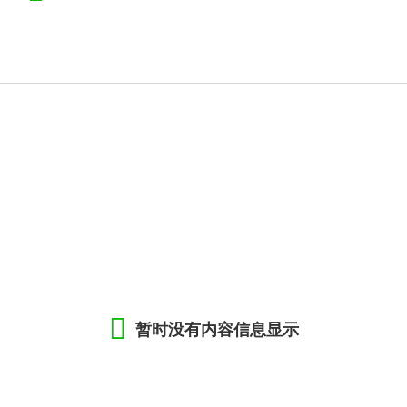
暂时没有内容信息显示