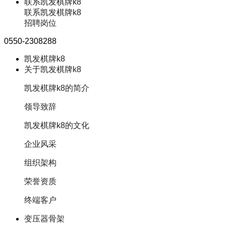
联系凯发棋牌k8
联系凯发棋牌k8
招聘岗位
0550-2308288
凯发棋牌k8
关于凯发棋牌k8
凯发棋牌k8的简介
领导致辞
凯发棋牌k8的文化
企业风采
组织架构
荣誉资质
终端客户
变压器骨架