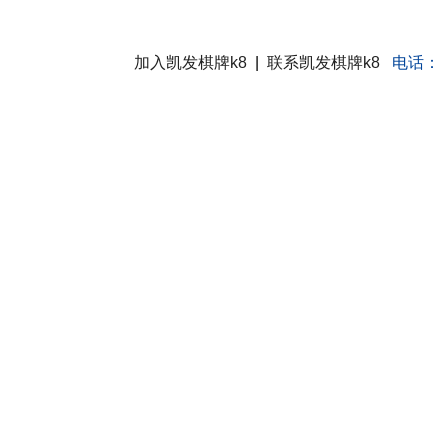
加入凯发棋牌k8
|
联系凯发棋牌k8
电话：