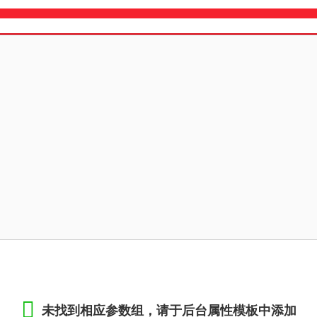
未找到相应参数组，请于后台属性模板中添加