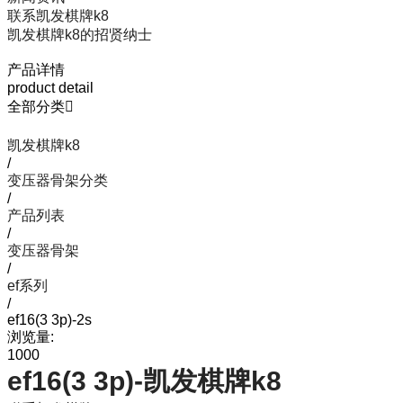
联系凯发棋牌k8
凯发棋牌k8的招贤纳士
产品详情
product detail
全部分类


凯发棋牌k8
/
变压器骨架分类
/
产品列表
/
变压器骨架
/
ef系列
/
ef16(3 3p)-2s
浏览量:
1000
ef16(3 3p)-凯发棋牌k8