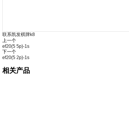
联系凯发棋牌k8
上一个
ef20(5 5p)-1s
下一个
ef20(5 2p)-1s
相关产品