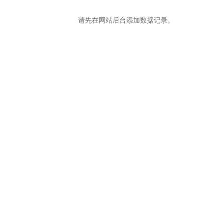
请先在网站后台添加数据记录。