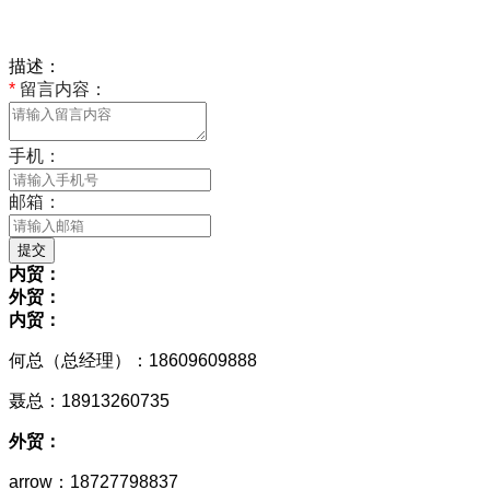
描述：
*
留言内容：
手机：
邮箱：
提交
内贸：
外贸：
内贸：
何总（总经理）：18609609888
聂总：18913260735
外贸：
arrow：18727798837