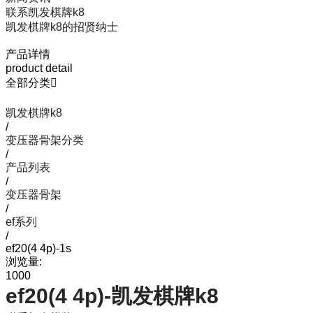
联系凯发棋牌k8
凯发棋牌k8的招贤纳士
产品详情
product detail
全部分类


凯发棋牌k8
/
变压器骨架分类
/
产品列表
/
变压器骨架
/
ef系列
/
ef20(4 4p)-1s
浏览量:
1000
ef20(4 4p)-凯发棋牌k8