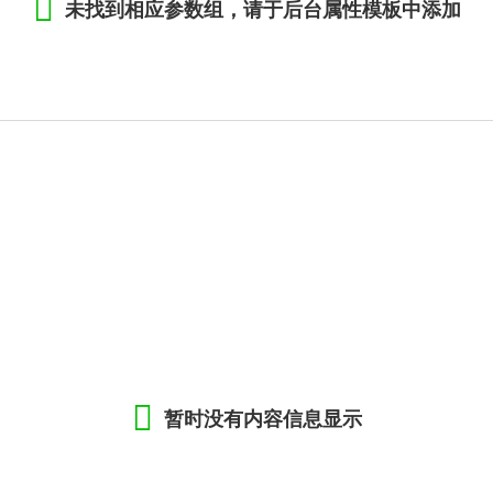
未找到相应参数组，请于后台属性模板中添加
暂时没有内容信息显示