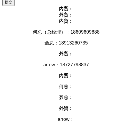
提交
内贸：
外贸：
内贸：
何总（总经理）：18609609888
聂总：18913260735
外贸：
arrow：18727798837
内贸：
何总：
聂总：
外贸：
arrow：