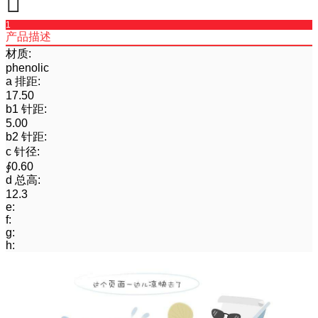

1
产品描述
材质:
phenolic
a 排距:
17.50
b1 针距:
5.00
b2 针距:
c 针径:
∮0.60
d 总高:
12.3
e:
f:
g:
h: