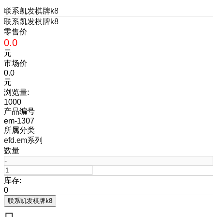
联系凯发棋牌k8
联系凯发棋牌k8
零售价
0.0
元
市场价
0.0
元
浏览量:
1000
产品编号
em-1307
所属分类
efd.em系列
数量
-
库存:
0
联系凯发棋牌k8