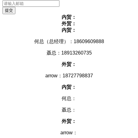
提交
内贸：
外贸：
内贸：
何总（总经理）：18609609888
聂总：18913260735
外贸：
arrow：18727798837
内贸：
何总：
聂总：
外贸：
arrow：