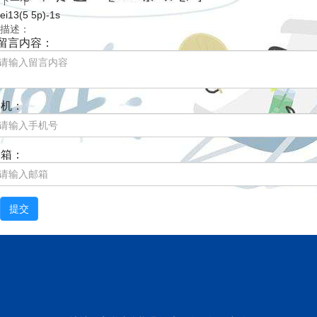
下一个
ei13(5 5p)-1s
描述：
留言内容：
手机：
邮箱：
提交