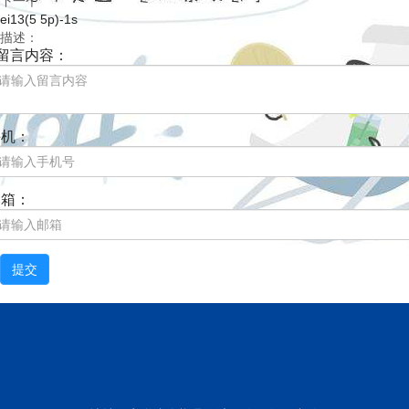
下一个
ei13(5 5p)-1s
描述：
留言内容：
手机：
邮箱：
提交