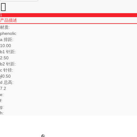

1
产品描述
材质:
phenolic
a 排距:
10.00
b1 针距:
2.50
b2 针距:
c 针径:
∮0.50
d 总高:
7.2
e:
f:
g:
h: