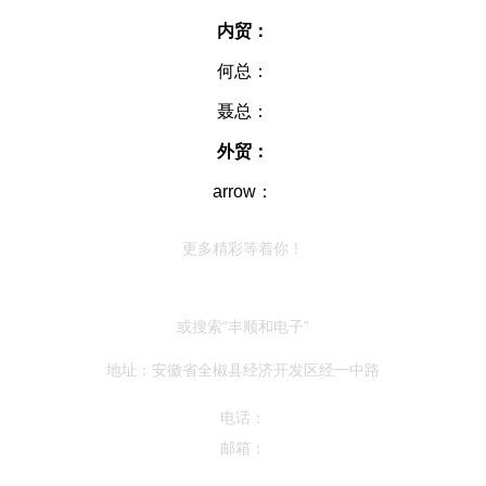
内贸：
何总：
聂总：
外贸：
arrow：
更多精彩等着你！
关注微信公众号
或搜索“丰顺和电子”
地址：安徽省全椒县经济开发区经一中路
电话：
邮箱：