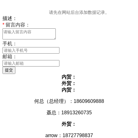
请先在网站后台添加数据记录。
描述：
*
留言内容：
手机：
邮箱：
提交
内贸：
外贸：
内贸：
何总（总经理）：18609609888
聂总：18913260735
外贸：
arrow：18727798837