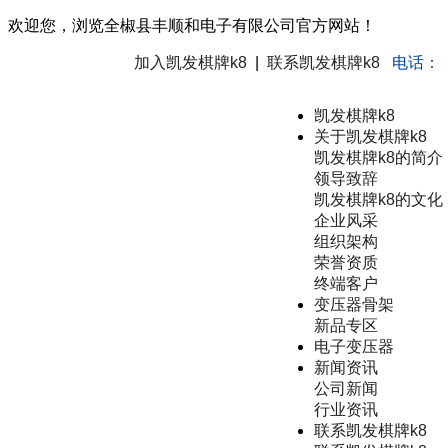
欢迎您，浏览全椒县丰顺和电子有限公司官方网站！
加入凯发棋牌k8
|
联系凯发棋牌k8
电话：
凯发棋牌k8
关于凯发棋牌k8
凯发棋牌k8的简介
领导致辞
凯发棋牌k8的文化
企业风采
组织架构
荣誉资质
终端客户
变压器骨架
新品专区
电子变压器
新闻资讯
公司新闻
行业资讯
联系凯发棋牌k8