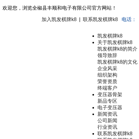
欢迎您，浏览全椒县丰顺和电子有限公司官方网站！
加入凯发棋牌k8
|
联系凯发棋牌k8
电话：
凯发棋牌k8
关于凯发棋牌k8
凯发棋牌k8的简介
领导致辞
凯发棋牌k8的文化
企业风采
组织架构
荣誉资质
终端客户
变压器骨架
新品专区
电子变压器
新闻资讯
公司新闻
行业资讯
联系凯发棋牌k8