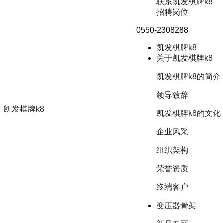
联系凯发棋牌k8
招聘岗位
0550-2308288
凯发棋牌k8
关于凯发棋牌k8
凯发棋牌k8的简介
领导致辞
凯发棋牌k8
凯发棋牌k8的文化
企业风采
组织架构
荣誉资质
终端客户
变压器骨架