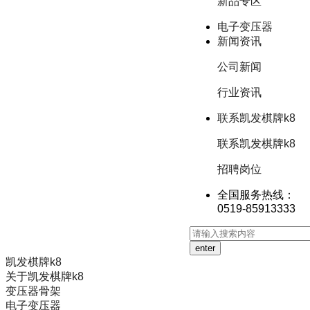
新品专区
电子变压器
新闻资讯
公司新闻
行业资讯
联系凯发棋牌k8
联系凯发棋牌k8
招聘岗位
全国服务热线：
0519-85913333
凯发棋牌k8
关于凯发棋牌k8
变压器骨架
电子变压器