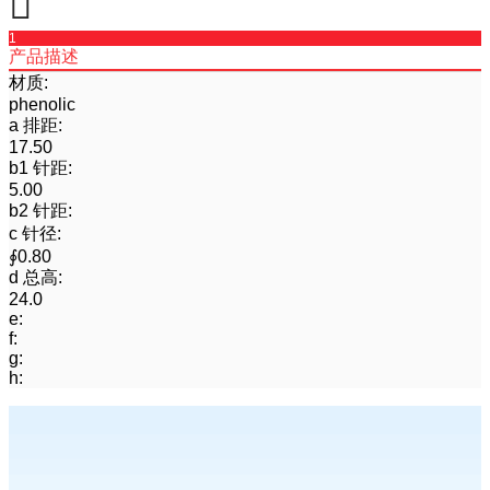

1
产品描述
材质:
phenolic
a 排距:
17.50
b1 针距:
5.00
b2 针距:
c 针径:
∮0.80
d 总高:
24.0
e:
f:
g:
h: