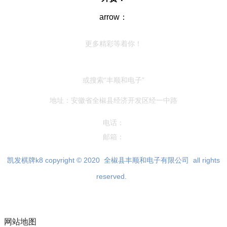
arrow：
更多精彩等着你！
关注微信公众号
或搜索“丰顺和电子”
地址：安徽省全椒县经济开发区经一中路
电话：
邮箱：
凯发棋牌k8 copyright © 2020 全椒县丰顺和电子有限公司 all rights
reserved.
网站地图