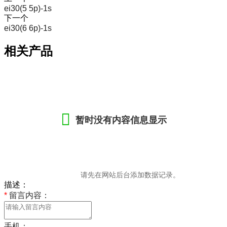
ei30(5 5p)-1s
下一个
ei30(6 6p)-1s
相关产品
暂时没有内容信息显示
请先在网站后台添加数据记录。
描述：
*
留言内容：
手机：