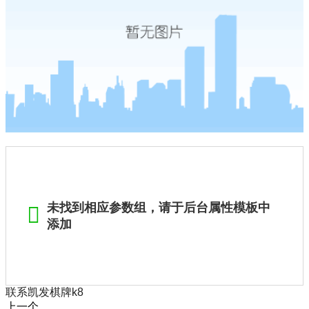
未找到相应参数组，请于后台属性模板中
添加
联系凯发棋牌k8
上一个