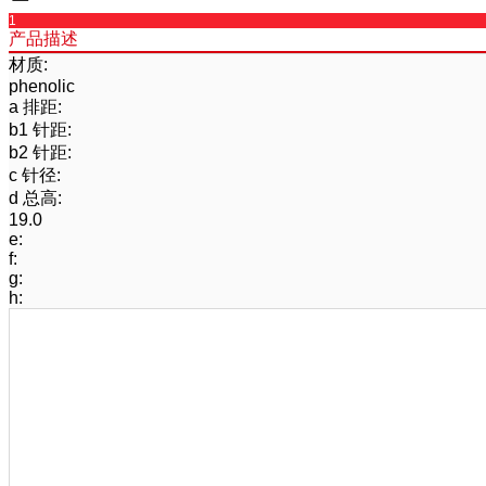
1
产品描述
材质:
phenolic
a 排距:
b1 针距:
b2 针距:
c 针径:
d 总高:
19.0
e:
f:
g:
h: