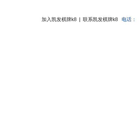
加入凯发棋牌k8
|
联系凯发棋牌k8
电话：