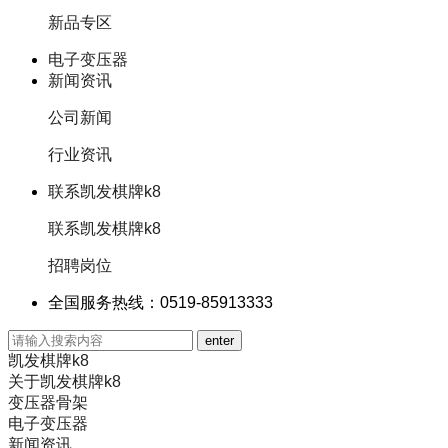
新品专区
电子变压器
新闻资讯
公司新闻
行业资讯
联系凯发棋牌k8
联系凯发棋牌k8
招聘岗位
全国服务热线：0519-85913333
凯发棋牌k8
关于凯发棋牌k8
变压器骨架
电子变压器
新闻资讯