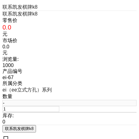
联系凯发棋牌k8
联系凯发棋牌k8
零售价
0.0
元
市场价
0.0
元
浏览量:
1000
产品编号
ei-67
所属分类
ei（ee立式方孔）系列
数量
-
库存:
0
联系凯发棋牌k8