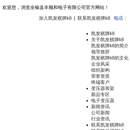
欢迎您，浏览全椒县丰顺和电子有限公司官方网站！
加入凯发棋牌k8
|
联系凯发棋牌k8
电话：
凯发棋牌k8
关于凯发棋牌k8
凯发棋牌k8的简介
领导致辞
凯发棋牌k8的文化
企业风采
组织架构
荣誉资质
终端客户
变压器骨架
新品专区
电子变压器
新闻资讯
公司新闻
行业资讯
联系凯发棋牌k8