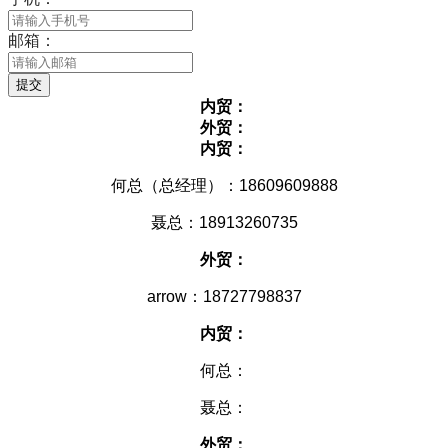
邮箱：
提交
内贸：
外贸：
内贸：
何总（总经理）：18609609888
聂总：18913260735
外贸：
arrow：18727798837
内贸：
何总：
聂总：
外贸：