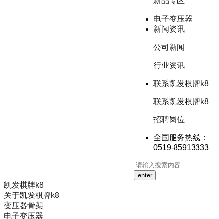
新品专区
电子变压器
新闻资讯
公司新闻
行业资讯
联系凯发棋牌k8
联系凯发棋牌k8
招聘岗位
全国服务热线：
0519-85913333
凯发棋牌k8
关于凯发棋牌k8
变压器骨架
电子变压器