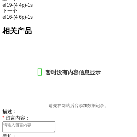
el19-(4 4p)-1s
下一个
el16-(4 6p)-1s
相关产品
暂时没有内容信息显示
请先在网站后台添加数据记录。
描述：
*
留言内容：
手机：