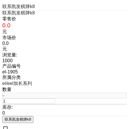
联系凯发棋牌k8
联系凯发棋牌k8
零售价
0.0
元
市场价
0.0
元
浏览量:
1000
产品编号
el-1905
所属分类
el/eel加长系列
数量
-
库存:
0
联系凯发棋牌k8