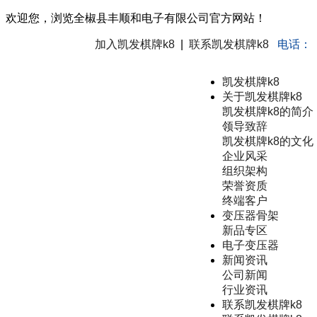
欢迎您，浏览全椒县丰顺和电子有限公司官方网站！
加入凯发棋牌k8
|
联系凯发棋牌k8
电话：
凯发棋牌k8
关于凯发棋牌k8
凯发棋牌k8的简介
领导致辞
凯发棋牌k8的文化
企业风采
组织架构
荣誉资质
终端客户
变压器骨架
新品专区
电子变压器
新闻资讯
公司新闻
行业资讯
联系凯发棋牌k8