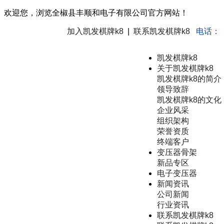
欢迎您，浏览全椒县丰顺和电子有限公司官方网站！
加入凯发棋牌k8
|
联系凯发棋牌k8
电话：
凯发棋牌k8
关于凯发棋牌k8
凯发棋牌k8的简介
领导致辞
凯发棋牌k8的文化
企业风采
组织架构
荣誉资质
终端客户
变压器骨架
新品专区
电子变压器
新闻资讯
公司新闻
行业资讯
联系凯发棋牌k8