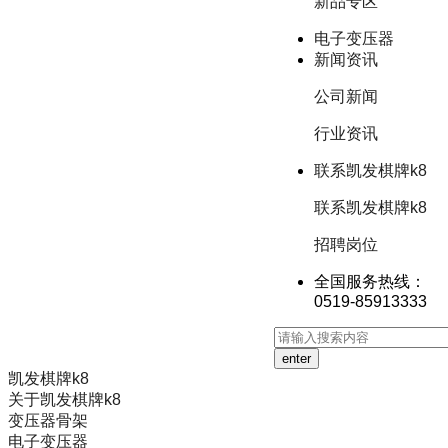
新品专区
电子变压器
新闻资讯
公司新闻
行业资讯
联系凯发棋牌k8
联系凯发棋牌k8
招聘岗位
全国服务热线：
0519-85913333
凯发棋牌k8
关于凯发棋牌k8
变压器骨架
电子变压器