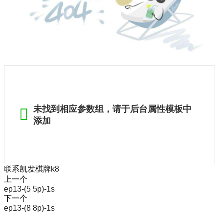
未找到相应参数组，请于后台属性模板中
添加
联系凯发棋牌k8
上一个
ep13-(5 5p)-1s
下一个
ep13-(8 8p)-1s